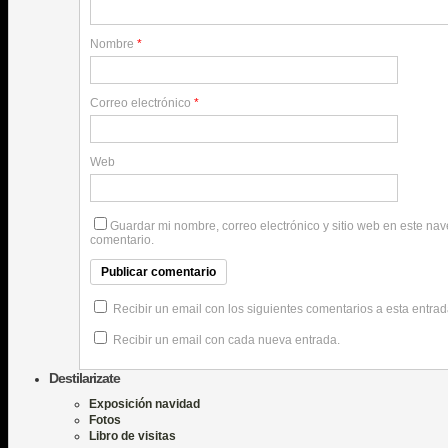
Nombre
*
Correo electrónico
*
Web
Guardar mi nombre, correo electrónico y sitio web en este na
comentario.
Recibir un email con los siguientes comentarios a esta entrad
Recibir un email con cada nueva entrada.
Destilarizate
Exposición navidad
Fotos
Libro de visitas