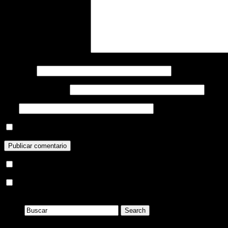
Comentario
Nombre
*
Correo electrónico
*
Web
Guardar mi nombre, correo electrónico y sitio web en este navega
Recibir un email con los siguientes comentarios a esta entrada.
Recibir un email con cada nueva entrada.