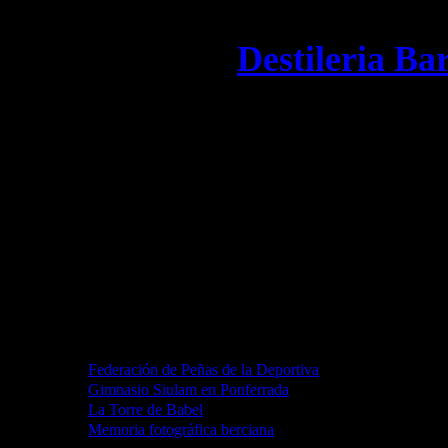
©
2000-2015
Contacto:
Destileria Ba
Actualizado:
22 noviemb
Visitas totales:
113,138
Últimas 24 horas:
36
Conectados:
1
Preferidos
Federación de Peñas de la Deportiva
Gimnasio Siulam en Ponferrada
La Torre de Babel
Memoria fotográfica berciana