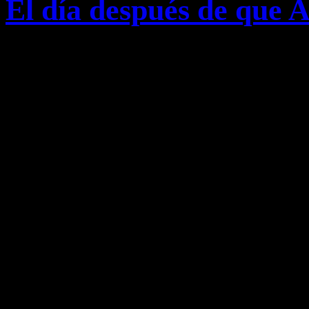
El día después de que 
Hoy hemos vivido en el Bierzo
posible. Personajes y político
más puro estilo Bienvenido Mr
mientras a los americanos se l
hemos puesto a la actriz de ‘C
que estuviera asegurada no vay
Civil y la inspección de la Seg