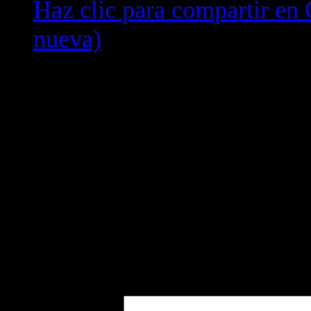
Haz clic para compartir en
nueva)
No Comments
Inicie los comentarios!
Deja un comentario
Tu dirección de correo electró
obligatorios están marcados 