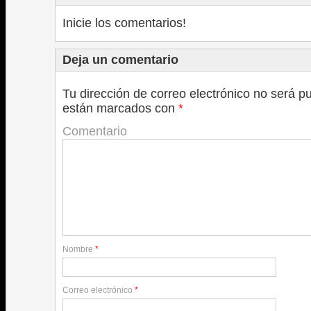
correo
Facebook
Twitter
Google+
electrónico
(Se
(Se
(Se
a
abre
abre
abre
Inicie los comentarios!
un
en
en
en
amigo
una
una
una
(Se
ventana
ventana
ventana
abre
nueva)
nueva)
nueva)
Deja un comentario
en
una
ventana
nueva)
Tu dirección de correo electrónico no será p
están marcados con
*
Comentario
Nombre
*
Correo electrónico
*