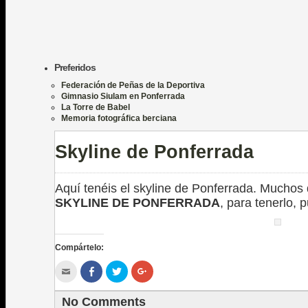
Preferidos
Federación de Peñas de la Deportiva
Gimnasio Siulam en Ponferrada
La Torre de Babel
Memoria fotográfica berciana
Skyline de Ponferrada
Aquí tenéis el skyline de Ponferrada. Muchos
SKYLINE DE PONFERRADA
, para tenerlo, 
Compártelo:
Hac
Haz
Haz
Haz
clic
clic
clic
clic
para
para
para
para
enviar
compartir
compartir
compartir
No Comments
por
en
en
en