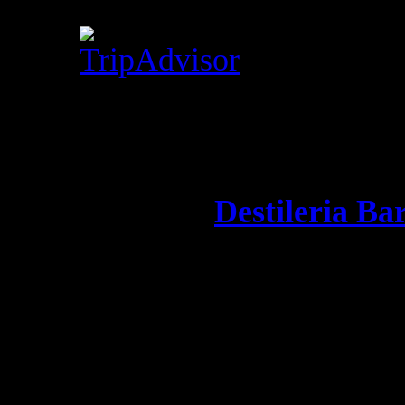
Visitantes
©
2000-2015
Contacto:
Destileria Ba
Actualizado:
22 noviemb
Visitas totales:
113,101
Últimas 24 horas:
18
Conectados:
0