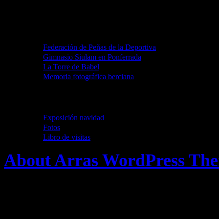
Preferidos
Federación de Peñas de la Deportiva
Gimnasio Siulam en Ponferrada
La Torre de Babel
Memoria fotográfica berciana
Destilarizate
Exposición navidad
Fotos
Libro de visitas
About Arras WordPress Th
Bienvenidos a la Destileria.