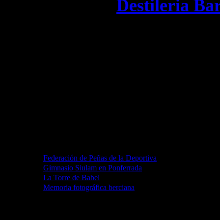
Contacto:
Destileria Ba
Actualizado:
22 noviemb
Visitas totales:
113,138
Últimas 24 horas:
32
Conectados:
0
Preferidos
Federación de Peñas de la Deportiva
Gimnasio Siulam en Ponferrada
La Torre de Babel
Memoria fotográfica berciana
Destilarizate