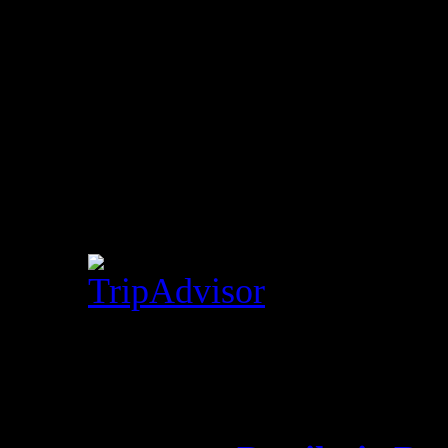
La Destileria Bar en TRIPA
Visitantes
©
2000-2015