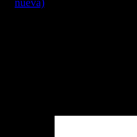
nueva)
No Comments
Inicie los comentarios!
Deja un comentario
Tu dirección de correo electró
obligatorios están marcados 