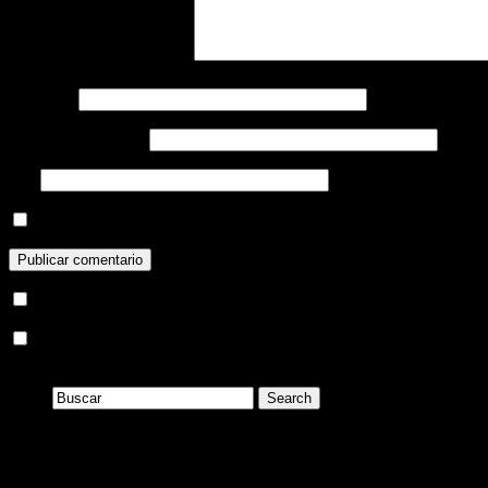
Comentario
Nombre
*
Correo electrónico
*
Web
Guardar mi nombre, correo electrónico y sitio web en este navega
Recibir un email con los siguientes comentarios a esta entrada.
Recibir un email con cada nueva entrada.