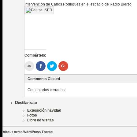
Intervención de Carlos Rodriguez en el espacio de Radio Bierzo
Compártelo:
Hac
Haz
Haz
Haz
clic
clic
clic
clic
para
para
para
para
enviar
compartir
compartir
compartir
Comments Closed
por
en
en
en
correo
Facebook
Twitter
Google+
electrónico
(Se
(Se
(Se
Comentarios cerrados.
a
abre
abre
abre
un
en
en
en
amigo
una
una
una
(Se
ventana
ventana
ventana
Destilarizate
abre
nueva)
nueva)
nueva)
en
Exposición navidad
una
Fotos
ventana
nueva)
Libro de visitas
About Arras WordPress Theme