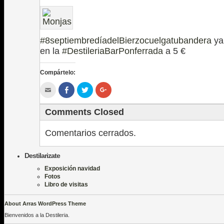
#‎
8septiembredíadelBierzocuelgatubandera‬
ya
en la
‪#‎
DestileriaBarPonferrada‬
a 5 €
Compártelo:
Hac
Haz
Haz
Haz
clic
clic
clic
clic
para
para
para
para
enviar
compartir
compartir
compartir
Comments Closed
por
en
en
en
correo
Facebook
Twitter
Google+
electrónico
(Se
(Se
(Se
a
abre
abre
abre
Comentarios cerrados.
un
en
en
en
amigo
una
una
una
(Se
ventana
ventana
ventana
abre
nueva)
nueva)
nueva)
Destilarizate
en
una
Exposición navidad
ventana
Fotos
nueva)
Libro de visitas
About Arras WordPress Theme
Bienvenidos a la Destileria.